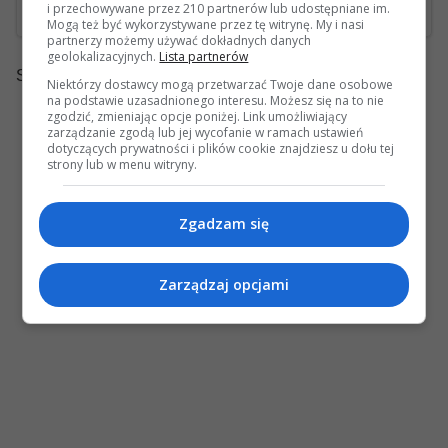
i przechowywane przez 210 partnerów lub udostępniane im.
Ostatnia wiadomość: 23 Czerwca 2012, 18:52 49s wysłana przez dante
Mogą też być wykorzystywane przez tę witrynę. My i nasi
partnerzy możemy używać dokładnych danych
geolokalizacyjnych.
Lista partnerów
Strony:
1
Niektórzy dostawcy mogą przetwarzać Twoje dane osobowe
na podstawie uzasadnionego interesu. Możesz się na to nie
zgodzić, zmieniając opcje poniżej. Link umożliwiający
zarządzanie zgodą lub jej wycofanie w ramach ustawień
dotyczących prywatności i plików cookie znajdziesz u dołu tej
strony lub w menu witryny.
Zgadzam się
Zarządzaj opcjami