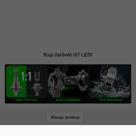
Kup żarówki H7 LED!
Wersja desktop