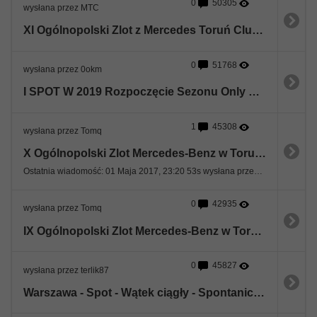
0
50305
wysłana przez MTC
XI Ogólnopolski Zlot z Mercedes Toruń Club - 07-09 czerwca 2019.
0
51768
wysłana przez 0okm
I SPOT W 2019 Rozpoczęcie Sezonu Only Mercedes Benz
1
45308
wysłana przez Tomq
X Ogólnopolski Zlot Mercedes-Benz w Toruniu (26-28.05.2017)
Ostatnia wiadomość: 01 Maja 2017, 23:20 53s wysłana przez W212
0
42935
wysłana przez Tomq
IX Ogólnopolski Zlot Mercedes-Benz w Toruniu i Chełmnie (13-15.05.2016)
0
45827
wysłana przez terlik87
Warszawa - Spot - Wątek ciągły - Spontaniczny