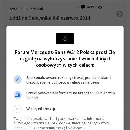
0
40692
wysłana przez Wesoł
Łódź na Celowniku 6-8 czerwca 2014
3
43106
wysłana przez Agnieszka
Spoty cykliczne POMORSKIE
Ostatnia wiadomość: 20 Sierpnia 2013, 11:17 07s wysłana przez Agnieszka
Forum Mercedes-Benz W212 Polska prosi Cię
o zgodę na wykorzystanie Twoich danych
osobowych w tych celach:
0
53930
wysłana przez AUTOSHOW13
Zaproszenie na ZLOT AUTOMASTER SHOW Kamień Śląski
Spersonalizowane reklamy i treści, pomiar reklam i
treści, badanie odbiorców i ulepszanie usług
0
40287
wysłana przez Tomq
Przechowywanie informacji na urządzeniu lub dostęp
do nich
VI OGÓLNOPOLSKI ZLOT MERCEDESA W TORUNIU + QMT (17-19. maja)
Więcej informacji
4
64288
wysłana przez Tomq
Twoje dane osobowe będą przetwarzane, a informacje
z Twojego urządzenia (pliki cookie, unikalne identyfikatory
V OGÓLNOPOLSKI ZLOT MERCEDESA W TORUNIU + FORMULA SESSION 2012
i inne dane o urządzeniu) mogą być wyświetlane