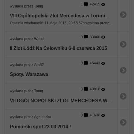
1
42415
wysłana przez Tomq
VIII Ogólnopolski Zlot Mercedesa w Toruniu, 15-17.05.2015
Ostatnia wiadomość: 11 Maja 2015, 20:55 57s wysłana przez benzik
0
33860
wysłana przez Wesoł
II Zlot Łódź Na Celowniku 6-8 czerwca 2015
0
45443
wysłana przez Aro87
Spoty. Warszawa
0
43916
wysłana przez Tomq
VII OGÓLNOPOLSKI ZLOT MERCEDESA W TORUNIU + MB DRIFT DAY
0
41636
wysłana przez Agnieszka
Pomorski spot 23.03.2014 !