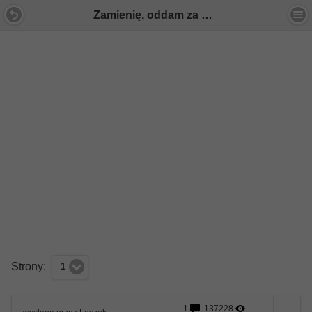
Zamienię, oddam za darmo... - Forum Mercedes E-Klasa
Strony:
1
1
137228