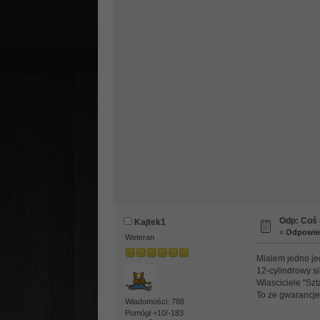
Odp: Coś o
Kajtek1
«
Odpowied
Weteran
Mialem jedno je
12-cylindrowy si
Wlasciciele "Sz
To ze gwarancje
Wiadomości: 788
Pomógł +10/-183