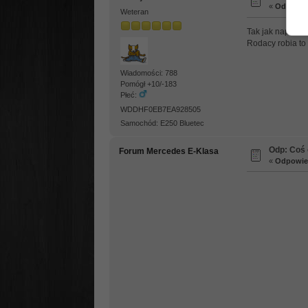
«
Odpowied
Weteran
Tak jak napisal
Rodacy robia to
Wiadomości: 788
Pomógł +10/-183
Płeć:
WDDHF0EB7EA928505
Samochód: E250 Bluetec
Odp: Coś o
Forum Mercedes E-Klasa
«
Odpowied