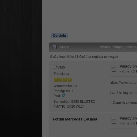
Do dołu
Autor
Wątek: Palący proble
0 użytkowników i 1 Gość przegląda ten wątek.
Palący pr
vaio
«
dnia:
03 L
Entuzjasta
https://www.aut
Wiadomości: 53
Pomógł +0/-1
I weź tu kup dob
Płeć:
Samochód: E250 BLUETEC
«
Ostatnia zmiana
4MATIC, E420 W124
Palący pr
Forum Mercedes E-Klasa
«
dnia:
03 L