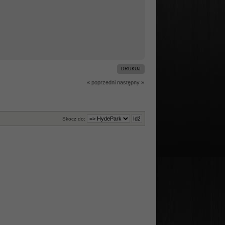
DRUKUJ
« poprzedni
następny »
Skocz do: