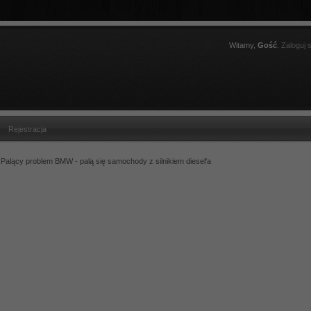
Witamy,
Gość
.
Zaloguj s
Rejestracja
Palący problem BMW - palą się samochody z silnikiem diesel'a