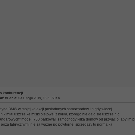
 konkurencji....
ź #1 dnia:
03 Lutego 2019, 18:21 59s »
dyne BMW w mojej kolekcji posiadanych samochodow i nigdy wiecej.
lnik mial uszczelke miski olejowej z korka, ktorego nie dalo sie uszczelnic.
tandarowych" modeli 750 parkowali samochody kilka domow od przyjaciol aby im pl
 poza fabrycznymi nie sa wazne po powtornej sprzedazy to normalka.