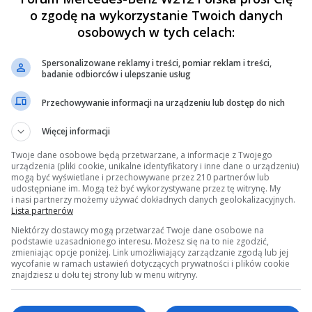
o zgodę na wykorzystanie Twoich danych
osobowych w tych celach:
 konkurencji....
ź #4 dnia:
03 Lutego 2019, 21:34 59s »
Spersonalizowane reklamy i treści, pomiar reklam i treści,
 sa organizowane przez regionalne biura krajowe.
badanie odbiorców i ulepszanie usług
kcji serwisowych, jak 25-letnia gwarancja na hamulce SBC, a zaden inny kraj, w
sciciele BMW chca pogardlowac, to niech znajda adres centralnego biura BMW w 
Przechowywanie informacji na urządzeniu lub dostęp do nich
mi, tylko ilu Polakow jezdzi mesiami ktore byly sprzedane nowe w krajowym salon
Więcej informacji
Twoje dane osobowe będą przetwarzane, a informacje z Twojego
urządzenia (pliki cookie, unikalne identyfikatory i inne dane o urządzeniu)
mogą być wyświetlane i przechowywane przez 210 partnerów lub
udostępniane im. Mogą też być wykorzystywane przez tę witrynę. My
 konkurencji....
i nasi partnerzy możemy używać dokładnych danych geolokalizacyjnych.
ź #5 dnia:
31 Marca 2019, 22:04 31s »
Lista partnerów
book.com/story.php?story_fbid=572296253269628&id=558503631315557
Niektórzy dostawcy mogą przetwarzać Twoje dane osobowe na
podstawie uzasadnionego interesu. Możesz się na to nie zgodzić,
zmieniając opcje poniżej. Link umożliwiający zarządzanie zgodą lub jej
wycofanie w ramach ustawień dotyczących prywatności i plików cookie
znajdziesz u dołu tej strony lub w menu witryny.
 konkurencji....