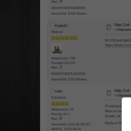
Płeć:
WDDHF0EB7EA928505
Samochód: E250 Bluetec
Odp: Coś o
Kajtek1
«
Odpowied
Weteran
W USA jest akcj
https://www.cons
Wiadomości: 788
Pomógł +10/-183
Płeć:
WDDHF0EB7EA928505
Samochód: E250 Bluetec
Odp: Coś o
vaio
«
Odpowied
Entuzjasta
Przepraszam, ale 
Wiadomości: 53
Mam w rodzinie 5
Pomógł +0/-1
Dzięki, że wstawi
Płeć:
Kiedy w Polsce z
Samochód: E250 BLUETEC
4MATIC, E420 W124