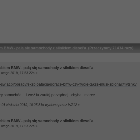
m BMW - palą się samochody z silnikiem diesel'a (Przeczytany 71434 razy)
oblem BMW - palą się samochody z silnikiem diesel'a
utego 2019, 17:53 22s »
o-swiat.pl/porady/eksploatacja/gorace-bmw-czy-twoje-takze-musi-splonac/4vtshkv
ry samochód.....i weź tu zaufaj porządnej...chyba...marce...
: 01 Kwietnia 2019, 10:25 51s wysłana przez W212
»
oblem BMW - palą się samochody z silnikiem diesel'a
utego 2019, 17:53 22s »