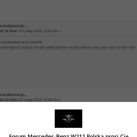
 konkurencji....
ź #2 dnia:
03 Lutego 2019, 18:28 16s »
a serwisowa na te modele.
umerreports.org/car-recalls-defects/bmw-recalls-diesel-cars-and-suvs-for-fire-risk/
 konkurencji....
ź #3 dnia:
03 Lutego 2019, 19:09 01s »
cisną mi się na to jedynie słowa: ja pier.........
35d z Kanady z rocznika 2014. Byłem w serwisie i powiedzieli, że do tego modelu n
łeś ten link do tej akcji. Pewnie nic to nie da, bo powiedzą, że to w USA i to i tamto..
aczną traktować klientów tak jak trzeba?
??.............pewnie nigdy!!!
Forum Mercedes-Benz W212 Polska prosi Cię