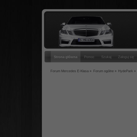
Strona główna
Pomoc
Szukaj
Zaloguj się
Forum Mercedes E-Klasa
»
Forum ogólne
»
HydePark
»