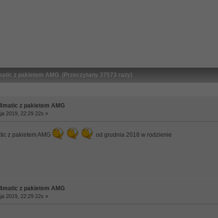
atic z pakietem AMG (Przeczytany 37573 razy)
4matic z pakietem AMG
a 2019, 22:29 22s »
ic z pakietem AMG
od grudnia 2018 w rodzienie
4matic z pakietem AMG
a 2019, 22:29 22s »