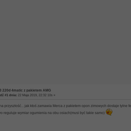
3 220d 4matic z pakietem AMG
ź #1 dnia:
22 Maja 2019, 22:32 10s »
na przyszłość... jak ktoś zamawia Merca z pakietem opon zimowych dostaje tylne felg
 reguluje wymiar ogumienia na obu osiach(musi być takie samo)