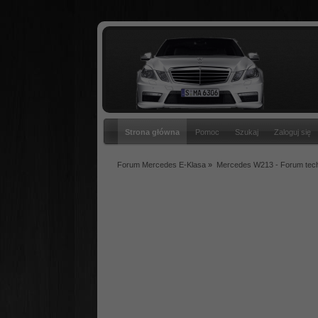
Strona główna
Pomoc
Szukaj
Zaloguj się
Forum Mercedes E-Klasa
»
Mercedes W213 - Forum tec