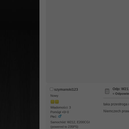
Odp: W21
szymanski123
«
Odpowied
Nowy
taka przestroga 
Wiadomości: 3
Niemczech prawo
Pomógł +0/-0
Płeć:
Samochód: W212, E200CGI
(powered to 235PS)