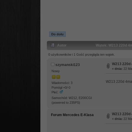
Do dołu
Autor
Wątek: W213 220d 4m
0 użytkowników i 1 Gość przegląda ten wątek.
W213 220d 
szymanski123
«
dnia:
22 Maj
Nowy
W213 220d 4mat
Wiadomości: 3
Pomógł +0/-0
Płeć:
Samochód: W212, E200CGI
(powered to 235PS)
W213 220d 
Forum Mercedes E-Klasa
«
dnia:
22 Maj