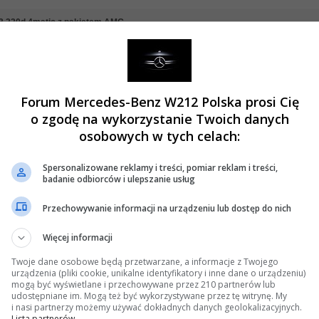
3 220d 4matic z pakietem AMG
ź #2 dnia:
02 Czerwca 2019, 12:08 56s »
d nim ale chyba poczekam aż będzie inny tył i może troszkę inny przód bo na razi
szkoda bo powinno się znacząco różnic moim zdaniem. A w środku jest dokładnie 
i to już to dla mnie minus bo tak jak i Ty potrzebuje dużego kombi i czasem też si
alatuje czymś z w212 😁 powiedz jeszcze jak z silnikiem, jest jakaś różnica, dozn
Forum Mercedes-Benz W212 Polska prosi Cię
o zgodę na wykorzystanie Twoich danych
osobowych w tych celach:
Spersonalizowane reklamy i treści, pomiar reklam i treści,
badanie odbiorców i ulepszanie usług
3 220d 4matic z pakietem AMG
Przechowywanie informacji na urządzeniu lub dostęp do nich
ź #3 dnia:
20 Listopada 2019, 22:41 12s »
Więcej informacji
i123 w 22 Maja 2019, 22:32 10s
ga na przyszłość... jak ktoś zamawia Merca z pakietem opon zimowych dostaje tylne felgi id
Twoje dane osobowe będą przetwarzane, a informacje z Twojego
urządzenia (pliki cookie, unikalne identyfikatory i inne dane o urządzeniu)
je wymiar ogumienia na obu osiach(musi być takie samo)
mogą być wyświetlane i przechowywane przez 210 partnerów lub
udostępniane im. Mogą też być wykorzystywane przez tę witrynę. My
i nasi partnerzy możemy używać dokładnych danych geolokalizacyjnych.
jest to prawda. Co do szerokości samych kół tak - opona 245 mm ale jest inne ET fe
Lista partnerów