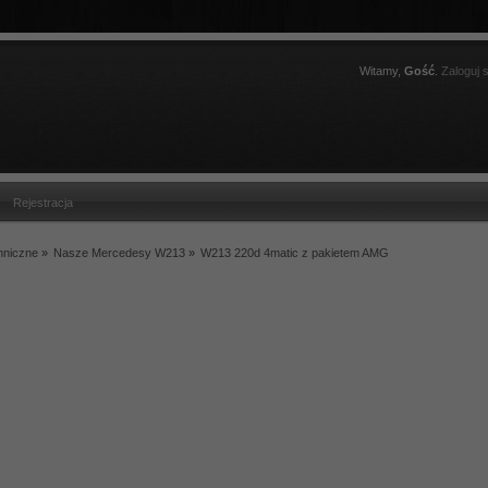
Witamy,
Gość
.
Zaloguj s
Rejestracja
hniczne
»
Nasze Mercedesy W213
»
W213 220d 4matic z pakietem AMG