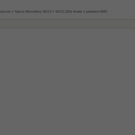
hniczne
»
Nasze Mercedesy W213
»
W213 220d 4matic z pakietem AMG