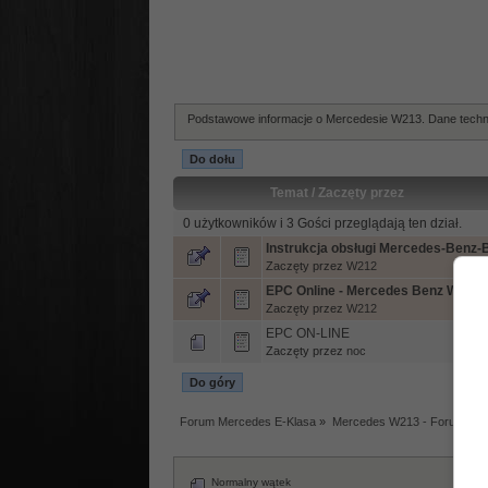
Podstawowe informacje o Mercedesie W213. Dane techni
Do dołu
Temat
/
Zaczęty przez
0 użytkowników i 3 Gości przeglądają ten dział.
Instrukcja obsługi Mercedes-Benz-
Zaczęty przez
W212
EPC Online - Mercedes Benz W213
Zaczęty przez
W212
EPC ON-LINE
Zaczęty przez
noc
Do góry
Forum Mercedes E-Klasa
»
Mercedes W213 - Forum tec
Normalny wątek
Za