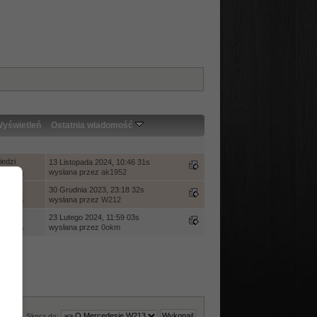
yświetleń
Ostatnia wiadomość
edzi
13 Listopada 2024, 10:46 31s
wysłana przez
ak1952
ietleń
edzi
30 Grudnia 2023, 23:18 32s
wysłana przez
W212
ietleń
edzi
23 Lutego 2024, 11:59 03s
wysłana przez
0okm
ietleń
Skocz do: