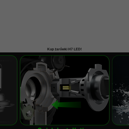
Kup żarówki H7 LED!