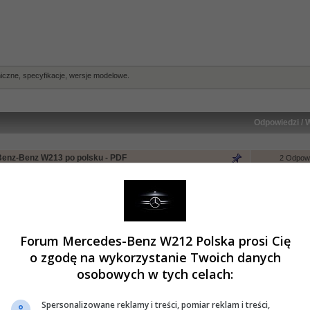
czne, specyfikacje, wersje modelowe.
Odpowiedzi
/
W
Benz-Benz W213 po polsku - PDF
2 Odpowi
87450 Wyśw
2 Odpowi
48688 Wyśw
2 Odpowi
72337 Wyśw
Forum Mercedes-Benz W212 Polska prosi Cię
o zgodę na wykorzystanie Twoich danych
hniczne
»
O Mercedesie W213
osobowych w tych celach:
Spersonalizowane reklamy i treści, pomiar reklam i treści,
mknięty wątek