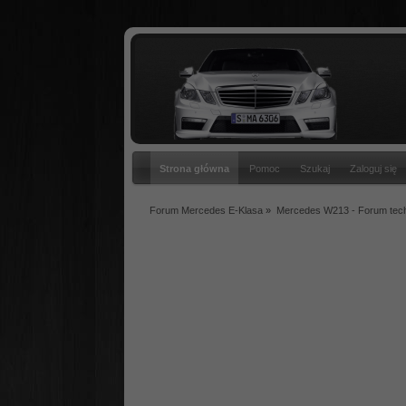
Strona główna
Pomoc
Szukaj
Zaloguj się
Forum Mercedes E-Klasa
»
Mercedes W213 - Forum tec