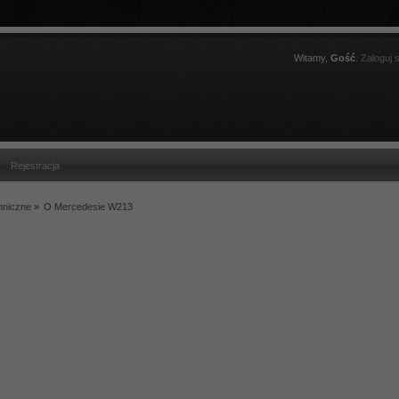
Witamy,
Gość
.
Zaloguj s
Rejestracja
hniczne
»
O Mercedesie W213