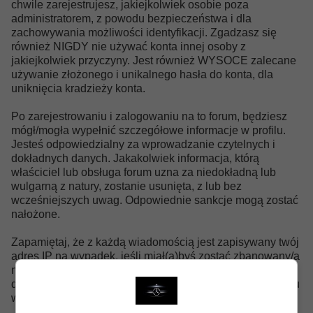
chwile zarejestrujesz, jakiejkolwiek osobie poza
administratorem, z powodu bezpieczeństwa i dla
zachowywania możliwości identyfikacji. Zgadzasz się
również NIGDY nie używać konta innej osoby z
jakiejkolwiek przyczyny. Jest również WYSOCE zalecane
używanie złożonego i unikalnego hasła do konta, dla
uniknięcia kradzieży konta.
Po zarejestrowaniu i zalogowaniu na to forum, będziesz
mógł/mogła wypełnić szczegółowe informacje w profilu.
Jesteś odpowiedzialny za wprowadzanie czytelnych i
dokładnych danych. Jakakolwiek informacja, którą
właściciel lub obsługa forum uzna za niedokładną lub
wulgarną z natury, zostanie usunięta, z lub bez
wcześniejszych uwag. Odpowiednie sankcje mogą zostać
nałożone.
Zapamiętaj, że z każdą wiadomością jest zapisywany twój
adres IP na wypadek, jeśli miał(a)byś zostać zbanowany/a
na tym forum lub zaszłaby potrzeba kontaktu z twoim
dostawcą Internetu. Może się to zdarzyć tylko w przypadku
większego naruszenia tej zgody.