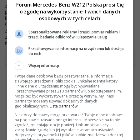
Forum Mercedes-Benz W212 Polska prosi Cię
Zauważ również, że to oprogramowanie umieszcza w
o zgodę na wykorzystanie Twoich danych
przeglądarce cookie, plik tekstowy zawierający różne
osobowych w tych celach:
informacje (takie jak Twoja nazwa użytkownika i hasło).
Cookie jest używane TYLKO do utrzymania użytkownika
zalogowanego/wylogowanego. Oprogramowanie nie
Spersonalizowane reklamy i treści, pomiar reklam i
treści, badanie odbiorców i ulepszanie usług
zbiera ani nie wysyła żadnych innych informacji do
twojego komputera.
Przechowywanie informacji na urządzeniu lub dostęp
do nich
Akceptuję
Więcej informacji
Twoje dane osobowe będą przetwarzane, a informacje
z Twojego urządzenia (pliki cookie, unikalne identyfikatory
i inne dane o urządzeniu) mogą być wyświetlane
i przechowywane przez 210 partnerów lub udostępniane im.
Mogą też być wykorzystywane przez tę witrynę. My i nasi
partnerzy możemy używać dokładnych danych
geolokalizacyjnych.
Lista partnerów
Niektórzy dostawcy mogą przetwarzać Twoje dane osobowe
na podstawie uzasadnionego interesu. Możesz się na to nie
zgodzić, zmieniając opcje poniżej. Link umożliwiający
zarządzanie zgodą lub jej wycofanie w ramach ustawień
dotyczących prywatności i plików cookie znajdziesz u dołu tej
strony lub w menu witryny.