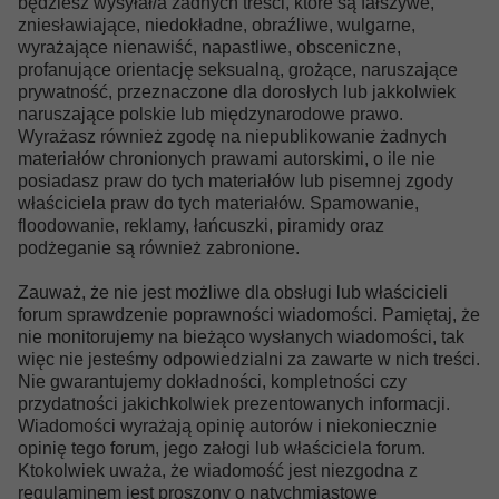
będziesz wysyłał/a żadnych treści, które są fałszywe,
zniesławiające, niedokładne, obraźliwe, wulgarne,
wyrażające nienawiść, napastliwe, obsceniczne,
profanujące orientację seksualną, grożące, naruszające
prywatność, przeznaczone dla dorosłych lub jakkolwiek
naruszające polskie lub międzynarodowe prawo.
Wyrażasz również zgodę na niepublikowanie żadnych
materiałów chronionych prawami autorskimi, o ile nie
posiadasz praw do tych materiałów lub pisemnej zgody
właściciela praw do tych materiałów. Spamowanie,
floodowanie, reklamy, łańcuszki, piramidy oraz
podżeganie są również zabronione.
Zauważ, że nie jest możliwe dla obsługi lub właścicieli
forum sprawdzenie poprawności wiadomości. Pamiętaj, że
nie monitorujemy na bieżąco wysłanych wiadomości, tak
więc nie jesteśmy odpowiedzialni za zawarte w nich treści.
Nie gwarantujemy dokładności, kompletności czy
przydatności jakichkolwiek prezentowanych informacji.
Wiadomości wyrażają opinię autorów i niekoniecznie
opinię tego forum, jego załogi lub właściciela forum.
Ktokolwiek uważa, że wiadomość jest niezgodna z
regulaminem jest proszony o natychmiastowe