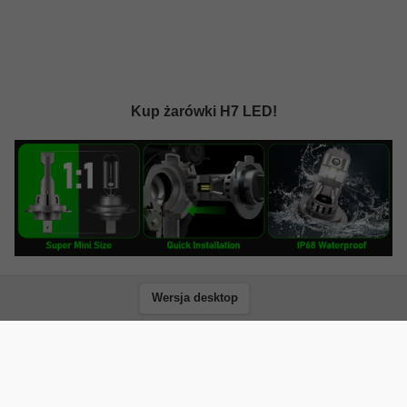
Kup żarówki H7 LED!
Wersja desktop