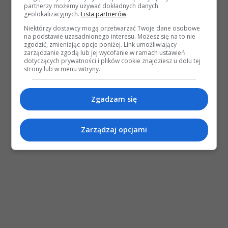
partnerzy możemy używać dokładnych danych
geolokalizacyjnych.
Lista partnerów
Niektórzy dostawcy mogą przetwarzać Twoje dane osobowe
na podstawie uzasadnionego interesu. Możesz się na to nie
zgodzić, zmieniając opcje poniżej. Link umożliwiający
zarządzanie zgodą lub jej wycofanie w ramach ustawień
dotyczących prywatności i plików cookie znajdziesz u dołu tej
strony lub w menu witryny.
Zgadzam się
Zarządzaj opcjami