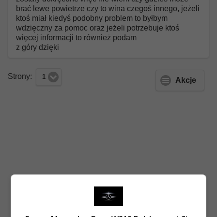
brać lewe powietrze czy to wina czegoś innego, jeżeli
ktoś miał kiedyś podobny problem to byłbym
wdzięczny za pomoc oraz jeżeli potrzebuje ktoś
więcej informacji to również podam
z góry dzięki
Strony:
1
Akcje