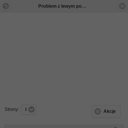
Problem z lewym powietrzem i przepływomierzem - Forum Mercedes E-Klasa
Strony:
1
Akcje