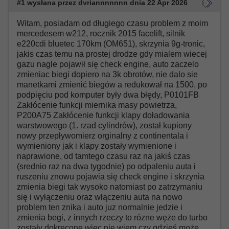
#1 wysłana przez dvriannnnnnn dnia 22 Apr 2026
Witam, posiadam od długiego czasu problem z moim
mercedesem w212, rocznik 2015 facelift, silnik
e220cdi bluetec 170km (OM651), skrzynia 9g-tronic,
jakis czas temu na prostej drodze gdy mialem wiecej
gazu nagle pojawił się check engine, auto zaczelo
zmieniac biegi dopiero na 3k obrotów, nie dalo sie
manetkami zmienić biegów a redukował na 1500, po
podpięciu pod komputer były dwa błędy, P0101FB
Zakłócenie funkcji miernika masy powietrza,
P200A75 Zakłócenie funkcji klapy doładowania
warstwowego (1. rzad cylindrów), został kupiony
nowy przepływomierz orginalny z continentala i
wymieniony jak i klapy zostały wymienione i
naprawione, od tamtego czasu raz na jakiś czas
(srednio raz na dwa tygodnie) po odpaleniu auta i
ruszeniu znowu pojawia się check engine i skrzynia
zmienia biegi tak wysoko natomiast po zatrzymaniu
się i wyłączeniu oraz włączeniu auta na nowo
problem ten znika i auto juz normalnie jedzie i
zmienia begi, z innych rzeczy to rózne węże do turbo
zostały dokręcone więc nie wiem czy gdzieś może