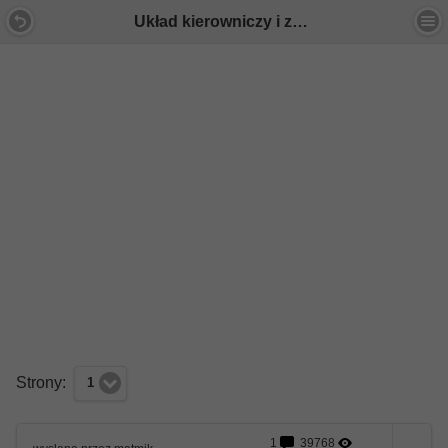
Układ kierowniczy i zawieszenie - Forum Mercedes E-Klasa
Strony:
1
1
39768