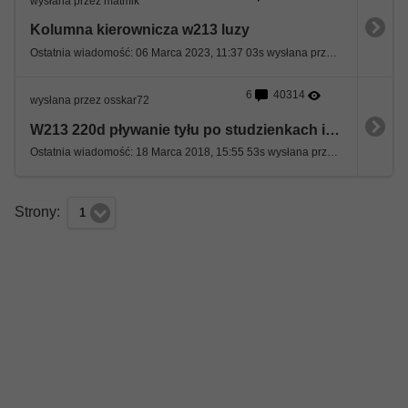
wysłana przez matmik
Kolumna kierownicza w213 luzy
Ostatnia wiadomość: 06 Marca 2023, 11:37 03s wysłana przez Tomasz D
6
40314
wysłana przez osskar72
W213 220d pływanie tyłu po studzienkach i poprzecznych nierownosciach POMOCY
Ostatnia wiadomość: 18 Marca 2018, 15:55 53s wysłana przez osskar72
Strony:
1