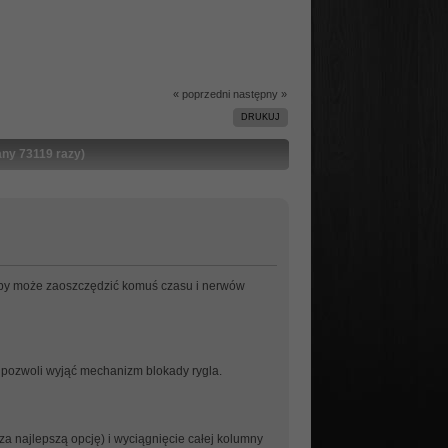
« poprzedni
następny »
DRUKUJ
any 73119 razy)
aby może zaoszczędzić komuś czasu i nerwów
u pozwoli wyjąć mechanizm blokady rygla.
za najlepszą opcję) i wyciągnięcie całej kolumny