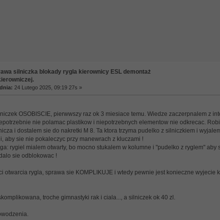
awa silniczka blokady rygla kierownicy ESL demontaż
ierowniczej.
dnia:
24 Lutego 2025, 09:19 27s »
niczek OSOBISCIE, pierwwszy raz ok 3 miesiace temu. Wiedze zaczerpnalem z intern
epotrzebnie nie polamac plastikow i niepotrzebnych elementow nie odkrecac. Robil
cza i dostalem sie do nakretki M 8. Ta ktora trzyma pudelko z silniczkiem i wyjal
i, aby sie nie pokaleczyc przy manewrach z kluczami !
: rygiel mialem otwarty, bo mocno stukalem w kolumne i "pudelko z ryglem" aby si
alo sie odblokowac !
i otwarcia rygla, sprawa sie KOMPLIKUJE i wtedy pewnie jest konieczne wyjecie k
komplikowana, troche gimnastyki rak i ciala..., a silniczek ok 40 zl.
owodzenia.