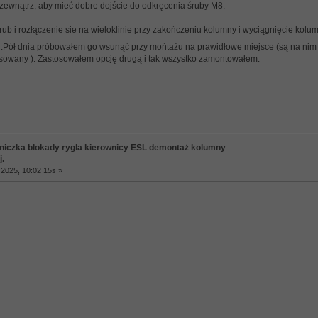
 zewnątrz, aby mieć dobre dojście do odkręcenia śruby M8.
ub i rozłączenie sie na wieloklinie przy zakończeniu kolumny i wyciągnięcie kolu
.Pół dnia próbowałem go wsunąć przy mońtażu na prawidłowe miejsce (są na nim 3
asowany ). Zastosowałem opcję drugą i tak wszystko zamontowałem.
niczka blokady rygla kierownicy ESL demontaż kolumny
j.
2025, 10:02 15s »