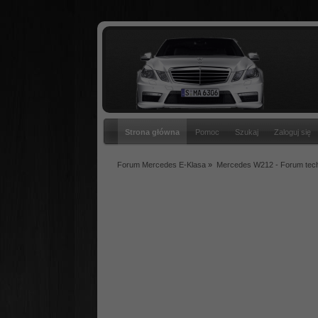
Strona główna
Pomoc
Szukaj
Zaloguj się
Forum Mercedes E-Klasa
»
Mercedes W212 - Forum tec