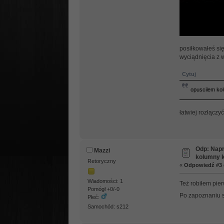
posiłkowałeś się
wyciądnięcia z w
Cytuj
opuscilem kol
łatwiej rozłącz
Odp: Napr
Mazzi
kolumny k
Retoryczny
«
Odpowiedź #3 
Wiadomości: 1
Też robiłem pier
Pomógł +0/-0
Po zapoznaniu s
Płeć:
Samochód: s212