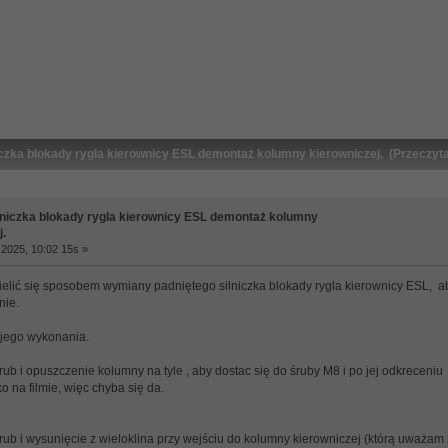
czka blokady rygla kierownicy ESL demontaż kolumny kierowniczej. (Przeczyt
niczka blokady rygla kierownicy ESL demontaż kolumny
j.
2025, 10:02 15s »
elić się sposobem wymiany padniętego silniczka blokady rygla kierownicy ESL, 
nie.
 jego wykonania.
ub i opuszczenie kolumny na tyle , aby dostac się do śruby M8 i po jej odkreceni
ko na filmie, więc chyba się da.
rub i wysunięcie z wieloklina przy wejściu do kolumny kierowniczej (którą uważam 