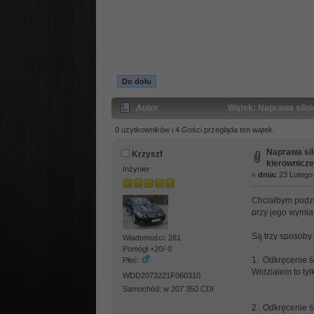
Do dołu
Autor
Wątek: Naprawa silni
0 użytkowników i 4 Gości przegląda ten wątek.
Naprawa sil
Krzyszf
kierownicze
Inżynier
«
dnia:
23 Lutego 
Chciałbym podzi
przy jego wymia
Są trzy sposoby
Wiadomości: 281
Pomógł +20/-0
1. Odkręcenie śr
Płeć:
Widziałem to tyl
WDD2073221F060310
Samochód: w 207 350 CDI
2 . Odkręcenie ś