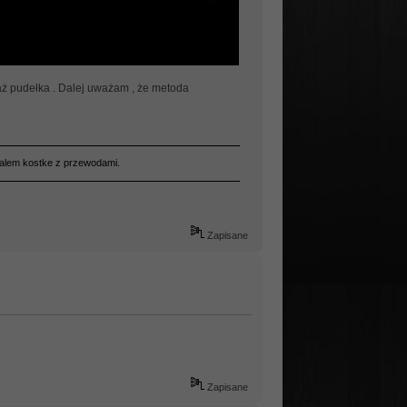
taż pudełka . Dalej uważam , że metoda
yjalem kostke z przewodami.
Zapisane
Zapisane