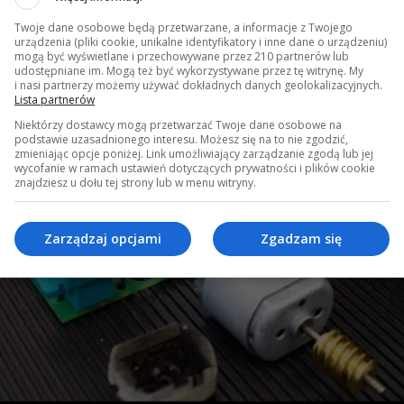
Twoje dane osobowe będą przetwarzane, a informacje z Twojego
urządzenia (pliki cookie, unikalne identyfikatory i inne dane o urządzeniu)
mogą być wyświetlane i przechowywane przez 210 partnerów lub
udostępniane im. Mogą też być wykorzystywane przez tę witrynę. My
i nasi partnerzy możemy używać dokładnych danych geolokalizacyjnych.
Lista partnerów
Niektórzy dostawcy mogą przetwarzać Twoje dane osobowe na
podstawie uzasadnionego interesu. Możesz się na to nie zgodzić,
zmieniając opcje poniżej. Link umożliwiający zarządzanie zgodą lub jej
wycofanie w ramach ustawień dotyczących prywatności i plików cookie
znajdziesz u dołu tej strony lub w menu witryny.
Zarządzaj opcjami
Zgadzam się