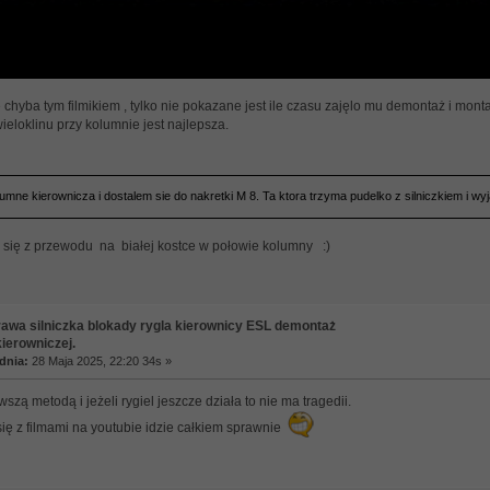
 chyba tym filmikiem , tylko nie pokazane jest ile czasu zajęlo mu demontaż i mon
ieloklinu przy kolumnie jest najlepsza.
umne kierownicza i dostalem sie do nakretki M 8. Ta ktora trzyma pudelko z silniczkiem i w
yć się z przewodu na białej kostce w połowie kolumny :)
awa silniczka blokady rygla kierownicy ESL demontaż
ierowniczej.
dnia:
28 Maja 2025, 22:20 34s »
wszą metodą i jeżeli rygiel jeszcze działa to nie ma tragedii.
ię z filmami na youtubie idzie całkiem sprawnie