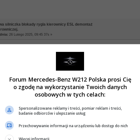
a silniczka blokady rygla kierownicy ESL demontaż
rowniczej.
dnia:
26 Lutego 2025, 09:45 37s »
lemow, robilem to powoli, aby sie nie pokaleczyc przy manewrach z kluczami !
warto męczyć się po omacku na kolanach , aby odkręcić i później zakręcić nakrętk
ny z wieloklinu przy przekladni kierowniczej to ułamek sekundy jak i poźniejsze 
Forum Mercedes-Benz W212 Polska prosi Cię
emy na siedzeniu , bez akrobacjii.
o zgodę na wykorzystanie Twoich danych
osobowych w tych celach:
pnalem z internetu ( chyba autor Anubis...
Spersonalizowane reklamy i treści, pomiar reklam i treści,
badanie odbiorców i ulepszanie usług
Przechowywanie informacji na urządzeniu lub dostęp do nich
Więcej informacji