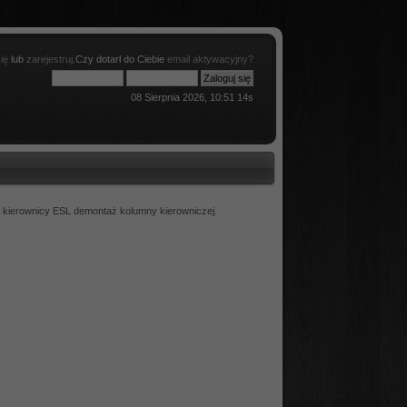
ię
lub
zarejestruj
.Czy dotarł do Ciebie
email aktywacyjny?
08 Sierpnia 2026, 10:51 14s
a kierownicy ESL demontaż kolumny kierowniczej.