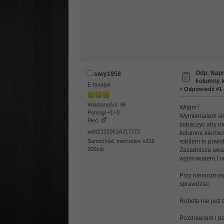
Odp: Napr
siwy1958
kolumny k
E-fanatyk
«
Odpowiedź #1 
Wiadomości: 46
Witam !
Pomógł +1/-0
Wymienialem sil
Płeć:
zobaczyc aby ni
wdd2122051A317272
kolumne kierowni
robilem to powol
Samochód: mercedes s212
200cdi
Zasadnicza uwaga
wyjmowalem.I ud
Przy niemoznosc
sprawdzac.
Robota nie jest s
Pozdrawiam i p