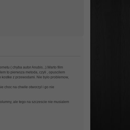
etu ( chyba autor Anubis...).Warto film
em to pierwsza metoda, czyli , opuscilem
em kostke z przewodami. Nie bylo problemow,
e choc na chwile otworzyl i go nie
olumny, ale tego na szczescie nie musialem