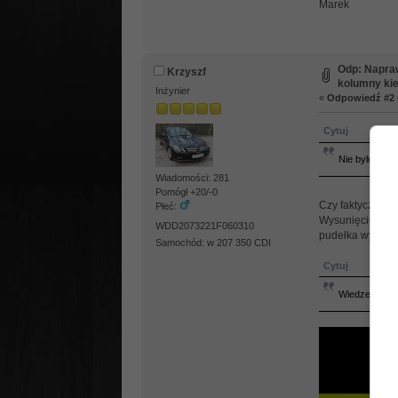
Marek
Odp: Napraw
Krzyszf
kolumny kie
Inżynier
«
Odpowiedź #2 
Cytuj
Nie bylo prob
Wiadomości: 281
Pomógł +20/-0
Czy faktycznie 
Płeć:
Wysunięcie kolum
WDD2073221F060310
pudełka wykonuj
Samochód: w 207 350 CDI
Cytuj
Wiedze zaczer