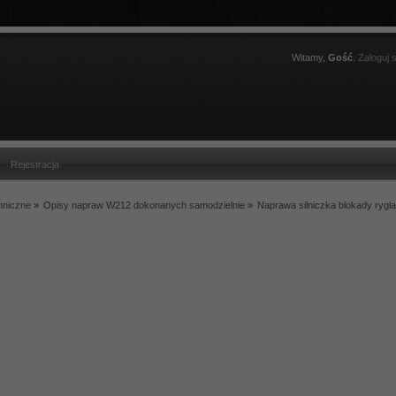
Witamy,
Gość
.
Zaloguj s
Rejestracja
hniczne
»
Opisy napraw W212 dokonanych samodzielnie
»
Naprawa silniczka blokady rygl