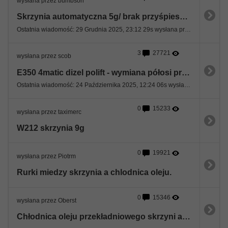
wysłana przez bumbson
Skrzynia automatyczna 5g/ brak przyśpieszenia, nie reaguje na wciśnięty max.gaz
Ostatnia wiadomość: 29 Grudnia 2025, 23:12 29s wysłana przez vand
3
27721
wysłana przez scob
E350 4matic dizel polift - wymiana półosi przednich a płyn w ASB
Ostatnia wiadomość: 24 Października 2025, 12:24 06s wysłana przez Myncek
0
15233
wysłana przez taximerc
W212 skrzynia 9g
0
19921
wysłana przez Piotrm
Rurki miedzy skrzynia a chlodnica oleju.
0
15346
wysłana przez Oberst
Chłodnica oleju przekładniowego skrzyni automatycznej 7G-Tronic (722.908)