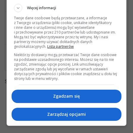
Ostatnia wiadomość: 14 Listopada 2023, 23:53 32s wysłana przez plasmapen
Więcej informacji
Twoje dane osobowe będą przetwarzane, a informacje
16
60916
wysłana przez Krisu
z Twojego urządzenia (pliki cookie, unikalne identyfikatory
i inne dane o urządzeniu) mogą być wyświetlane
Skrzynia 722.9
i przechowywane przez 210 partnerów lub udostępniane im.
Ostatnia wiadomość: 09 Listopada 2023, 08:51 02s wysłana przez Krisu
Mogą też być wykorzystywane przez tę witrynę. My i nasi
partnerzy możemy używać dokładnych danych
geolokalizacyjnych.
Lista partnerów
0
29144
wysłana przez Griwcom666
Niektórzy dostawcy mogą przetwarzać Twoje dane osobowe
na podstawie uzasadnionego interesu. Możesz się na to nie
Po odpaleniu silnika nie wchodzą żadne biegi S212 200CGI 2012r
zgodzić, zmieniając opcje poniżej. Link umożliwiający
zarządzanie zgodą lub jej wycofanie w ramach ustawień
dotyczących prywatności i plików cookie znajdziesz u dołu tej
strony lub w menu witryny.
Strony:
1
Zgadzam się
Zarządzaj opcjami