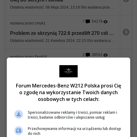
Ostatnia wiadomość: 08 Maja 2024, 13:19 06s wysłana przez sewan
7
54179
wysłana przez cmyk1
Problem ze skrzynią 722.6 przedlift 270 cdi / brak napędu.
Ostatnia wiadomość: 21 Kwietnia 2024, 22:15 05s wysłana przez cmyk1
2
38552
wysłana przez FeyNiX
Niskie obroty, wysokie biegi
Ostatnia wiadomość: 06 Lutego 2024, 10:34 59s wysłana przez sewan
Forum Mercedes-Benz W212 Polska prosi Cię
2
38907
wysłana przez 19mariusz72
o zgodę na wykorzystanie Twoich danych
osobowych w tych celach:
Skrzynia 722.962
Ostatnia wiadomość: 03 Stycznia 2024, 08:51 53s wysłana przez 19mariusz72
Spersonalizowane reklamy i treści, pomiar reklam i
treści, badanie odbiorców i ulepszanie usług
2
41700
wysłana przez plasmapen
Przechowywanie informacji na urządzeniu lub dostęp
Szarpie autem 350 CDI 4Matic rok 2010
do nich