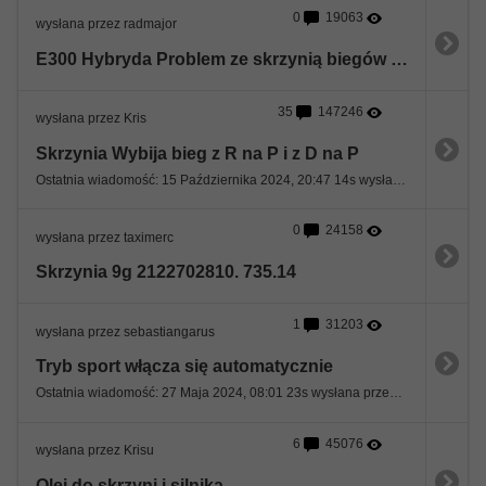
0
19063
wysłana przez radmajor
E300 Hybryda Problem ze skrzynią biegów i baterią
35
147246
wysłana przez Kris
Skrzynia Wybija bieg z R na P i z D na P
Ostatnia wiadomość: 15 Października 2024, 20:47 14s wysłana przez mikesec
0
24158
wysłana przez taximerc
Skrzynia 9g 2122702810. 735.14
1
31203
wysłana przez sebastiangarus
Tryb sport włącza się automatycznie
Ostatnia wiadomość: 27 Maja 2024, 08:01 23s wysłana przez majkel84
6
45076
wysłana przez Krisu
Olej do skrzyni i silnika